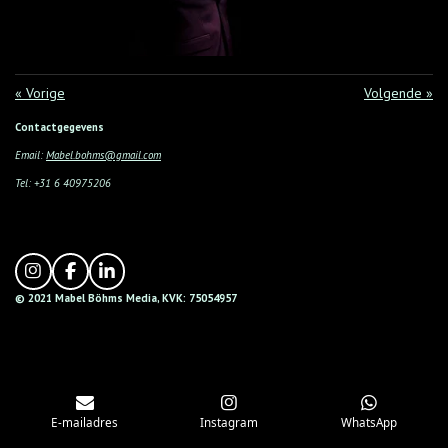
«
Vorige
Volgende
»
Contactgegevens
Email:
Mabel.bohms@gmail.com
Tel: +31 6 40975206
I
F
L
n
a
i
© 2021 Mabel
Böhms
Media,
KVK: 75054957
s
c
n
t
e
k
a
b
e
g
o
d
r
o
I
a
k
n
m
E-mailadres
Instagram
WhatsApp