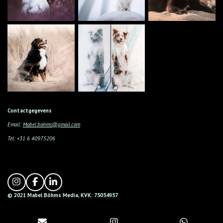
Contactgegevens
Email:
Mabel.bohms@gmail.com
Tel: +31 6 40975206
I
F
L
n
a
i
© 2021 Mabel
Böhms
Media,
KVK: 75054957
s
c
n
t
e
k
a
b
e