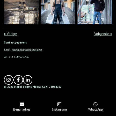
«
Vorige
Volgende
»
Contactgegevens
Email:
Mabel.bohms@gmail.com
Tel: +31 6 40975206
I
F
L
n
a
i
© 2021 Mabel
Böhms
Media,
KVK: 75054957
s
c
n
t
e
k
a
b
e
g
o
d
r
o
I
E-mailadres
Instagram
WhatsApp
a
k
n
m