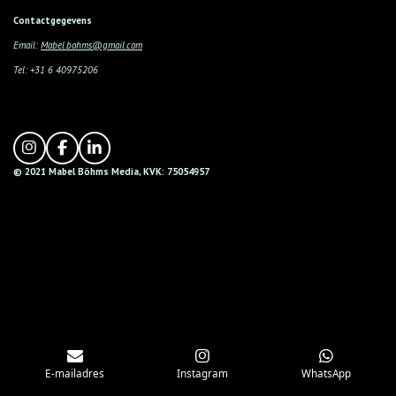
Contactgegevens
Email:
Mabel.bohms@gmail.com
Tel: +31 6 40975206
I
F
L
n
a
i
© 2021 Mabel
Böhms
Media,
KVK: 75054957
s
c
n
t
e
k
a
b
e
g
o
d
r
o
I
a
k
n
m
E-mailadres
Instagram
WhatsApp