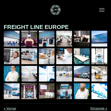
Ga
direct
naar
de
FREIGHT LINE EUROPE
hoofdinhoud
«
Vorige
Volgende
»